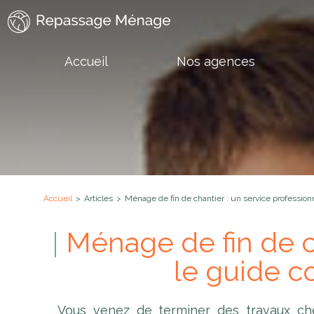
Accueil
Nos agences
Accueil
>
Articles
>
Ménage de fin de chantier : un service profession
Ménage de fin de ch
le guide co
Vous venez de terminer des travaux chez