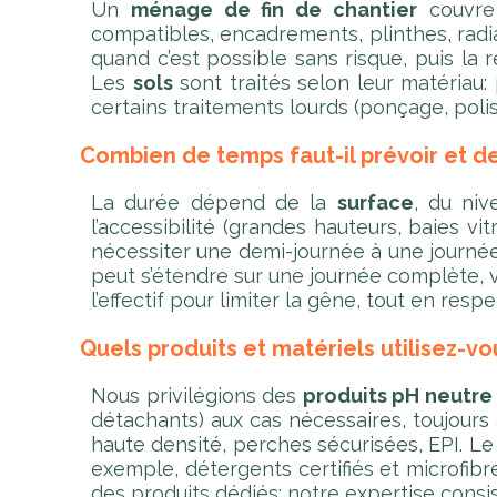
Un
ménage de fin de chantier
couvre 
compatibles, encadrements, plinthes, radi
quand c’est possible sans risque, puis la
Les
sols
sont traités selon leur matériau:
certains traitements lourds (ponçage, pol
Combien de temps faut-il prévoir et d
La durée dépend de la
surface
, du niv
l’accessibilité (grandes hauteurs, baies v
nécessiter une demi-journée à une journée 
peut s’étendre sur une journée complète, vo
l’effectif pour limiter la gêne, tout en resp
Quels produits et matériels utilisez-vo
Nous privilégions des
produits pH neutre
détachants) aux cas nécessaires, toujours 
haute densité, perches sécurisées, EPI. Le
exemple, détergents certifiés et microfibre
des produits dédiés: notre expertise consi