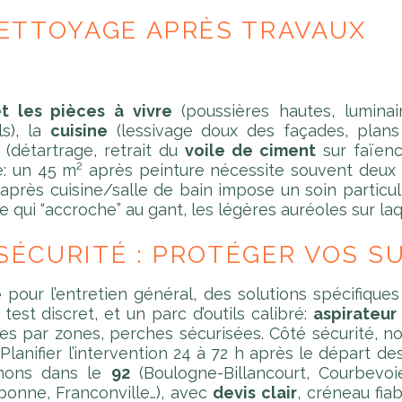
ETTOYAGE APRÈS TRAVAUX
t les pièces à vivre
(poussières hautes, luminair
ls), la
cuisine
(lessivage doux des façades, plans d
(détartrage, retrait du
voile de ciment
sur faïence
ype: un 45 m² après peinture nécessite souvent deux
 après cuisine/salle de bain impose un soin particul
 qui “accroche” au gant, les légères auréoles sur laq
 SÉCURITÉ : PROTÉGER VOS 
e
pour l’entretien général, des solutions spécifique
est discret, et un parc d’outils calibré:
aspirateur
dées par zones, perches sécurisées. Côté sécurité,
Planifier l’intervention 24 à 72 h après le départ d
enons dans le
92
(Boulogne-Billancourt, Courbevoi
ubonne, Franconville…), avec
devis clair
, créneau fia