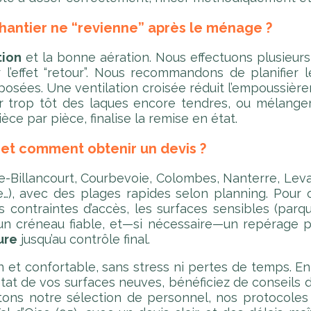
hantier ne “revienne” après le ménage ?
tion
et la bonne aération. Nous effectuons plusieu
 l’effet “retour”. Nous recommandons de planifier
éposées. Une ventilation croisée réduit l’empoussièr
er trop tôt des laques encore tendres, ou mélanger
ièce par pièce, finalise la remise en état.
et comment obtenir un devis ?
-Billancourt, Courbevoie, Colombes, Nanterre, Leval
e…), avec des plages rapides selon planning. Pour
es contraintes d’accès, les surfaces sensibles (parq
 un créneau fiable, et—si nécessaire—un repérage p
ure
jusqu’au contrôle final.
n et confortable, sans stress ni pertes de temps. E
at de vos surfaces neuves, bénéficiez de conseils d’
ttons notre sélection de personnel, nos protocoles