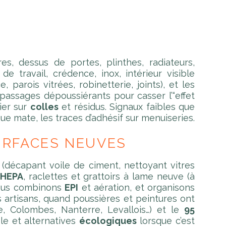
es, dessus de portes, plinthes, radiateurs,
e travail, crédence, inox, intérieur visible
, parois vitrées, robinetterie, joints), et les
 passages dépoussiérants pour casser l’“effet
ier sur
colles
et résidus. Signaux faibles que
ue mate, les traces d’adhésif sur menuiseries.
SURFACES NEUVES
s (décapant voile de ciment, nettoyant vitres
 HEPA
, raclettes et grattoirs à lame neuve (à
 nous combinons
EPI
et aération, et organisons
es artisans, quand poussières et peintures ont
e, Colombes, Nanterre, Levallois…) et le
95
ble et alternatives
écologiques
lorsque c’est