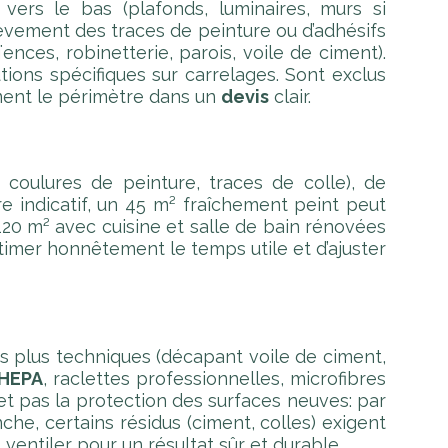
ers le bas (plafonds, luminaires, murs si
lèvement des traces de peinture ou d’adhésifs
ïences, robinetterie, parois, voile de ciment).
tions spécifiques sur carrelages. Sont exclus
ment le périmètre dans un
devis
clair.
 coulures de peinture, traces de colle), de
tre indicatif, un 45 m² fraîchement peint peut
120 m² avec cuisine et salle de bain rénovées
stimer honnêtement le temps utile et d’ajuster
s plus techniques (décapant voile de ciment,
 HEPA
, raclettes professionnelles, microfibres
t pas la protection des surfaces neuves: par
che, certains résidus (ciment, colles) exigent
entiler pour un résultat sûr et durable.