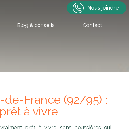
Nous joindre
Blog & conseils
Contact
-de-France (92/95) :
prêt à vivre
vraiment prêt à vivre, sans poussières qui