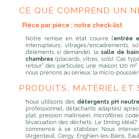
CE QUE COMPREND UN N
Pièce par pièce : notre check-list
Notre remise en état couvre l’
entrée e
interrupteurs, vitrages/encadrements, so
d’éléments si demandé), la
salle de bain
chambres
(placards, vitres, sols). Cas t
retour” des particules; une maison 120 m²
nous prenons au sérieux: la micro-poussière
PRODUITS, MATÉRIEL ET
Nous utilisons des
détergents pH neutr
professionnel, détachants adaptés) après t
plat, pression maîtrisée), microfibres co
l’évacuation des déchets. Le timing idéal? 
commencé à se stabiliser. Nous interv
(Argenteuil, Cergy, Enghien-les-Bains, Ea