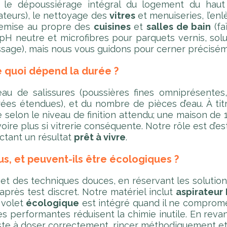
le dépoussiérage intégral du logement du haut v
ateurs), le nettoyage des
vitres
et menuiseries, l’en
 remise au propre des
cuisines
et
salles de bain
(fa
 pH neutre et microfibres pour parquets vernis, solu
issage), mais nous vous guidons pour cerner précisé
e quoi dépend la durée ?
eau de salissures (poussières fines omniprésentes,
itrées étendues), et du nombre de pièces d’eau. À ti
selon le niveau de finition attendu; une maison de 
ire plus si vitrerie conséquente. Notre rôle est d’e
ectant un résultat
prêt à vivre
.
us, et peuvent-ils être écologiques ?
et des techniques douces, en réservant les solution
après test discret. Notre matériel inclut
aspirateur
 volet
écologique
est intégré quand il ne comprome
s performantes réduisent la chimie inutile. En revan
ste à doser correctement, rincer méthodiquement et v