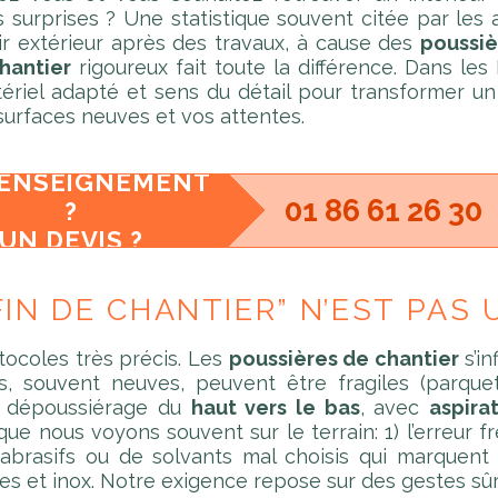
surprises ? Une statistique souvent citée par les ag
air extérieur après des travaux, à cause des
poussiè
hantier
rigoureux fait toute la différence. Dans les 
riel adapté et sens du détail pour transformer un
surfaces neuves et vos attentes.
RENSEIGNEMENT
01 86 61 26 30
?
UN DEVIS ?
IN DE CHANTIER” N’EST PAS
tocoles très précis. Les
poussières de chantier
s’in
es, souvent neuves, peuvent être fragiles (parque
un dépoussiérage du
haut vers le bas
, avec
aspira
ue nous voyons souvent sur le terrain: 1) l’erreur 
s abrasifs ou de solvants mal choisis qui marquent
rages et inox. Notre exigence repose sur des gestes sûr