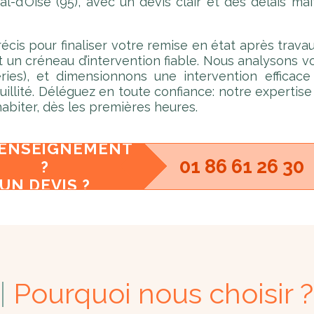
l-d’Oise (95), avec un devis clair et des délais maî
cis pour finaliser votre remise en état après trav
un créneau d’intervention fiable. Nous analysons vot
ries), et dimensionnons une intervention efficace 
quillité. Déléguez en toute confiance: notre experti
habiter, dès les premières heures.
RENSEIGNEMENT
01 86 61 26 30
?
UN DEVIS ?
Pourquoi nous choisir ?