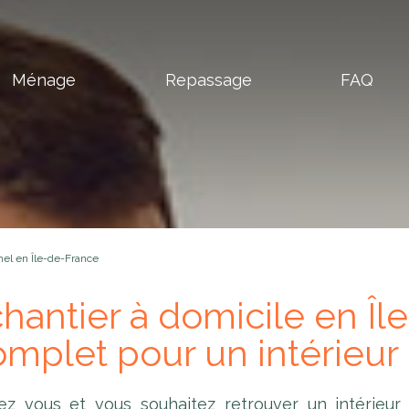
Ménage
Repassage
FAQ
nel en Île-de-France
antier à domicile en Île
mplet pour un intérieur 
 vous et vous souhaitez retrouver un intérieur 