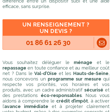
différence entre un dispositif subi et une aide
efficace, sans surprise.
UN RENSEIGNEMENT ?
UN DEVIS ?
01 86 61 26 30
Vous souhaitez déléguer le
ménage
et le
repassage
en toute confiance et au meilleur coût
net ? Dans le
Val-d’Oise
et les
Hauts-de-Seine
,
nous concevons un
programme sur mesure
qui
respecte vos priorités, vos horaires et vos
produits, avec un cadre administratif
sécurisé
et
des prestations
éco-responsables
. Nous vous
aidons à comprendre le
crédit d’impôt
, à activer
l’
avance immédiate
et à projeter clairement
votre budget, grâce à des exemples concrets et