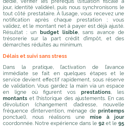
dédié, vérifier les prérequis (situation fiscale à
jour, identité validée), puis nous synchronisons le
tout côté prestataire. À l’usage, vous recevez une
notification après chaque prestation ; vous
validez, et le montant net à payer est déjà ajusté.
Résultat : un
budget lisible
, sans avance de
trésorerie sur la part crédit d’impôt, et des
démarches réduites au minimum.
Délais et suivi sans stress
Dans la pratique, l’activation de l’avance
immédiate se fait en quelques étapes et le
service devient effectif rapidement, sous réserve
de validation. Vous gardez la main via un espace
en ligne où figurent vos
prestations
, les
montants
et l’historique des ajustements. En cas
d’évolution (changement d’adresse, nouvelle
fréquence d’intervention, ménage de
printemps
ponctuel), nous réalisons une
mise à jour
coordonnée. Notre expérience dans le
92
et le
95