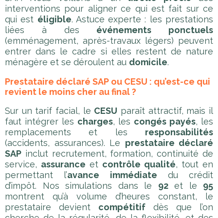
interventions pour aligner ce qui est fait sur ce
qui est
éligible
. Astuce experte : les prestations
liées à des
événements ponctuels
(emménagement, après-travaux légers) peuvent
entrer dans le cadre si elles restent de nature
ménagère et se déroulent au
domicile
.
Prestataire déclaré SAP ou CESU : qu’est-ce qui
revient le moins cher au final ?
Sur un tarif facial, le
CESU
paraît attractif, mais il
faut intégrer les
charges
, les
congés payés
, les
remplacements et les
responsabilités
(accidents, assurances). Le
prestataire déclaré
SAP
inclut recrutement, formation, continuité de
service,
assurance
et
contrôle qualité
, tout en
permettant l’
avance immédiate
du crédit
d’impôt. Nos simulations dans le
92
et le
95
montrent qu’à volume d’heures constant, le
prestataire devient
compétitif
dès que l’on
cherche de la régularité, de la flexibilité, et des