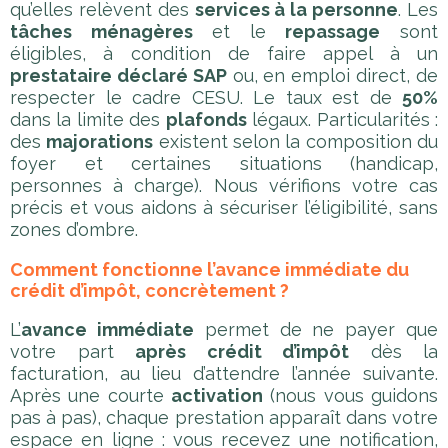
qu’elles relèvent des
services à la personne
. Les
tâches ménagères
et le
repassage
sont
éligibles, à condition de faire appel à un
prestataire déclaré SAP
ou, en emploi direct, de
respecter le cadre CESU. Le taux est de
50%
dans la limite des
plafonds
légaux. Particularités :
des
majorations
existent selon la composition du
foyer et certaines situations (handicap,
personnes à charge). Nous vérifions votre cas
précis et vous aidons à sécuriser l’éligibilité, sans
zones d’ombre.
Comment fonctionne l’avance immédiate du
crédit d’impôt, concrètement ?
L’
avance immédiate
permet de ne payer que
votre part
après crédit d’impôt
dès la
facturation, au lieu d’attendre l’année suivante.
Après une courte
activation
(nous vous guidons
pas à pas), chaque prestation apparaît dans votre
espace en ligne : vous recevez une notification,