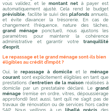
vous validez, et le
montant net
à payer est
automatiquement ajusté. Cela rend le budget
prévisible
, facilite le suivi des
plafonds
annuels,
et évite d’avancer la trésorerie. En cas de
changement (fréquence, nature des tâches,
grand ménage
ponctuel), nous ajustons les
paramètres pour maintenir la cohérence
administrative et garantir votre
tranquillité
d’esprit
.
Le repassage et le grand ménage sont-ils bien
éligibles au crédit d’impôt ?
Oui, le
repassage à domicile
et le
ménage
courant
sont explicitement éligibles en tant que
prestations d’
entretien de la maison
réalisées à
domicile par un prestataire déclaré. Le
grand
ménage
(remise en ordre, vitres, dépoussiérage
approfondi) l’est aussi, tant qu’il ne s’agit pas de
travaux de rénovation ou de services hors cadre
SAP. Nous veillons à un
libellé précis
des